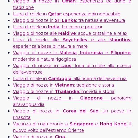
Viaggio di nozze in
Oman
: esperienza tra dune e
tradizione
Luna di miele in
Qatar
: esperienza indimenticabile
Viaggio di nozze in
Sri Lanka
: tra natura e avventura
Luna di miele in
India
: tra colori e profumi
Viaggio di nozze alle
Maldive
: acque cristalline e relax
Luna di miele alle
Seychelles
e alle
Mauritius
:
esperienza a base di natura e mare
Viaggio di nozze in
Malesia
,
Indonesia
e
Filippine
:
modernità e natura rigogliosa
Viaggio di nozze in
Laos
: luna di miele alla ricerca
dell'avventura
Luna di miele in
Cambogia
: alla ricerca dell'avventura
Viaggio di nozze in
Vietnam
: tradizione e storia
Viaggio di nozze in
Thailandia
: movida e storia
Viaggio di nozze in
Giappone
: panorami
all'avanguardia
Viaggio di nozze in
Corea del Sud
: un paese in
rinascita
Vacanza di matrimonio a
Singapore
e
Hong Kong
: il
nuovo volto dell'estremo Oriente
Viaggio di nozze in
Cina