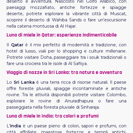
deserto e avventura. Nascosto nel Golfo Arabico, con
paesaggi mozzafiato, antiche fortezze e spiagge
deserte, potrete esplorare la vibrante città di Muscat,
scoprire il deserto di Wahiba Sands o fare un'escursione
nella catena montuosa di Al Hajar.
Luna di miele in Qatar: esperienza indimenticabile
Il
Qatar
è il mix perfetto di modernità e tradizione, con
hotel di lusso, viali per lo shopping e culture millenarie.
Potrete visitare Doha, passeggiare tra i souk tradizionali o
fare una crociera tra le isole di Al Safliya.
Viaggio di nozze in Sri Lanka: tra natura e avventura
Lo
Sri Lanka
è una terra ricca di risorse naturali. Il paese
offre foreste pluviali, spiagge incontaminate e antiche
rovine. Tra le attività disponibili potrete visitare Colombo,
esplorare le rovine di Anuradhapura o fare una
passeggiata nella foresta pluviale di Sinharaja.
Luna di miele in India: tra colori e profumi
L'
India
è un paese pieno di colori, sapori e profumi, con
città affollate, maestose fortezze e templi antichi.