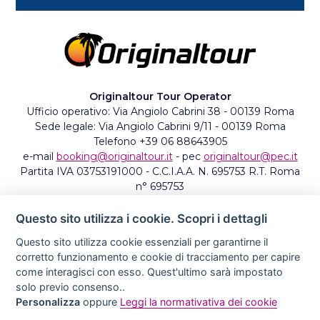
Originaltour Tour Operator
Ufficio operativo: Via Angiolo Cabrini 38 - 00139 Roma
Sede legale: Via Angiolo Cabrini 9/11 - 00139 Roma
Telefono +39 06 88643905
e-mail
booking@originaltour.it
- pec
originaltour@pec.it
Partita IVA 03753191000 - C.C.I.A.A. N. 695753 R.T. Roma
n° 695753
Codice univoco Agenzia Entrate 1QWZUS1
Originaltour aderisce al Fondo di Garanzia di Garanzia
Questo sito utilizza i cookie. Scopri i dettagli
Viaggi S.r.l. ai sensi del D.Lgs. 7 marzo 2005, n. 82, a
Questo sito utilizza cookie essenziali per garantirne il
copertura dei rischi previsti dall'art. 50, 2° comma, del D.
corretto funzionamento e cookie di tracciamento per capire
Lgs. 179/2011 (Codice del Turismo).
come interagisci con esso. Quest'ultimo sarà impostato
solo previo consenso..
Originaltour Ufficio in Oman
Personalizza
oppure
Leggi la normativativa dei cookie
email:
oman@originaltour.it