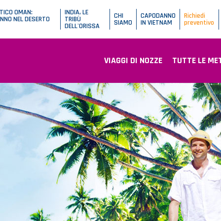
TICO OMAN:
INDIA, LE
CHI
CAPODANNO
Richiedi
NNO NEL DESERTO
TRIBÙ
SIAMO
IN VIETNAM
preventivo
DELL'ORISSA
VIAGGI DI NOZZE
TUTTE LE MET