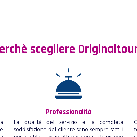
erchè scegliere Originaltou
Professionalità
la
La qualità del servizio e la completa
O
ne
soddisfazione del cliente sono sempre stati i
t
a
nostri obbiettivi; infatti noi non vi stupiremo