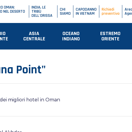
CO OMAN:
INDIA, LE
CHI
CAPODANNO
Richiedi
Are
O NEL DESERTO
TRIBÙ
SIAMO
IN VIETNAM
preventivo
Age
DELL'ORISSA
DIO
ASIA
OCEANO
ESTREMO
ENTE
CENTRALE
INDIANO
ORIENTE
ana Point"
 dei migliori hotel in Oman