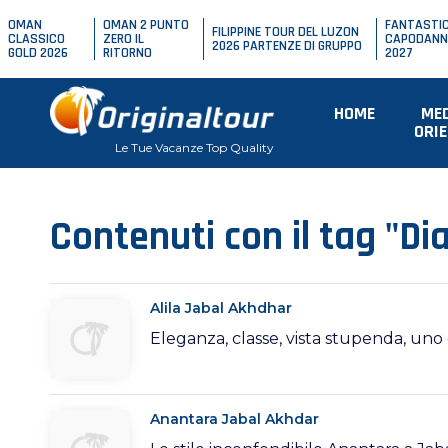
OMAN
OMAN 2 PUNTO
FANTASTI
FILIPPINE TOUR DEL LUZON
CLASSICO
ZERO IL
CAPODANN
2026 PARTENZE DI GRUPPO
GOLD 2026
RITORNO
2027
HOME
ME
ORI
Le Tue Vacanze Top Quality
Contenuti con il tag "Di
Alila Jabal Akhdhar
Eleganza, classe, vista stupenda, uno
Anantara Jabal Akhdar