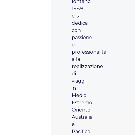
lontano
1989
e si
dedica
con
passione
e
professionalità
alla
realizzazione
di
viaggi
in
Medio
Estremo
Oriente,
Australia
e
Pacifico.