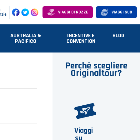
a
VIAGGI DI NOZZE
VIAGGI SUB
nzie
AUSTRALIA &
INCENTIVE E
BLOG
PACIFICO
CONVENTION
Perchè scegliere
Originaltour?
Viaggi
su