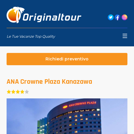
Le Tue Vacanze Top Quality
Richiedi preventivo
ANA Crowne Plaza Kanazawa