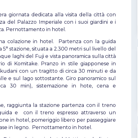
ra giornata dedicata alla visita della città con
zza del Palazzo Imperiale con i suoi giardini e i
nza. Pernottamento in hotel.
ma colazione in hotel. Partenza con la guida
 5° stazione, situata a 2.300 metri sul livello del
nque laghi del Fuji e vista panoramica sulla città
io di Komitake. Pranzo in stile giapponese in
wakudani con un tragitto di circa 30 minuti e da
le e sul lago sottostante. Giro panoramico sul
rca 30 min), sistemazione in hote, cena e
ne,
raggiunta la stazione partenza con il treno
uida e con il treno espresso attraverso un
ione in hotel, pomeriggio libero per passeggiare
 case in legno. Pernottamento in hotel.