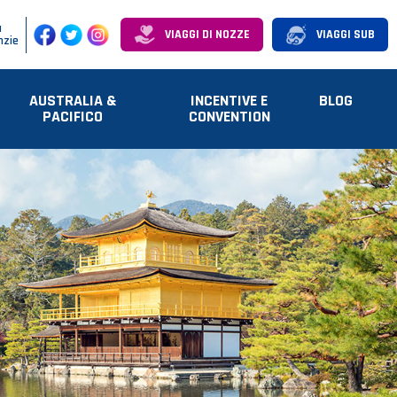
a
VIAGGI DI NOZZE
VIAGGI SUB
nzie
AUSTRALIA &
INCENTIVE E
BLOG
PACIFICO
CONVENTION