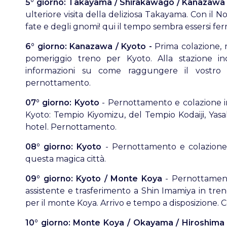
5° giorno: Takayama / Shirakawago / Kanazawa
ulteriore visita della deliziosa Takayama. Con il N
fate e degli gnomi! qui il tempo sembra essersi f
6° giorno: Kanazawa / Kyoto -
Prima colazione, m
pomeriggio treno per Kyoto. Alla stazione in
informazioni su come raggungere il vostro h
pernottamento.
07° giorno: Kyoto
- Pernottamento e colazione in
Kyoto: Tempio Kiyomizu, del Tempio Kodaiji, Yasa
hotel. Pernottamento.
08° giorno: Kyoto
- Pernottamento e colazione in
questa magica città.
09° giorno: Kyoto / Monte Koya
- Pernottamento
assistente e trasferimento a Shin Imamiya in tr
per il monte Koya. Arrivo e tempo a disposizione
10° giorno: Monte Koya / Okayama / Hiroshima