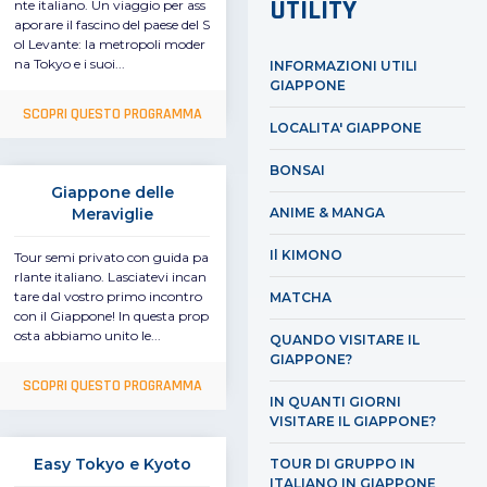
UTILITY
nte italiano. Un viaggio per ass
aporare il fascino del paese del S
ol Levante: la metropoli moder
na Tokyo e i suoi...
INFORMAZIONI UTILI
GIAPPONE
SCOPRI QUESTO PROGRAMMA
LOCALITA' GIAPPONE
BONSAI
Giappone delle
Meraviglie
ANIME & MANGA
Il KIMONO
Tour semi privato con guida pa
rlante italiano. Lasciatevi incan
tare dal vostro primo incontro
MATCHA
con il Giappone! In questa prop
osta abbiamo unito le...
QUANDO VISITARE IL
GIAPPONE?
SCOPRI QUESTO PROGRAMMA
IN QUANTI GIORNI
VISITARE IL GIAPPONE?
Easy Tokyo e Kyoto
TOUR DI GRUPPO IN
ITALIANO IN GIAPPONE