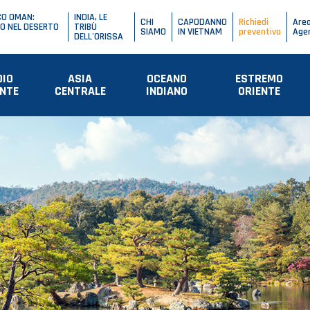
CO OMAN:
INDIA, LE
CHI
CAPODANNO
Richiedi
Are
O NEL DESERTO
TRIBÙ
SIAMO
IN VIETNAM
preventivo
Age
DELL'ORISSA
DIO
ASIA
OCEANO
ESTREMO
ENTE
CENTRALE
INDIANO
ORIENTE