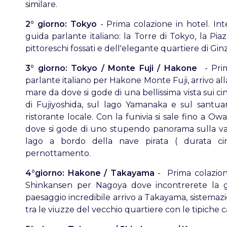
similare.
2° giorno: Tokyo
- Prima colazione in hotel. Inte
guida parlante italiano: la Torre di Tokyo, la Pia
pittoreschi fossati e dell'elegante quartiere di Gi
3° giorno: Tokyo / Monte Fuji / Hakone
- Pri
parlante italiano per Hakone Monte Fuji, arrivo alla
mare da dove si gode di una bellissima vista sui ci
di Fujiyoshida, sul lago Yamanaka e sul santuar
ristorante locale. Con la funivia si sale fino a O
dove si gode di uno stupendo panorama sulla val
lago a bordo della nave pirata ( durata ci
pernottamento.
4°giorno: Hakone / Takayama
- Prima colazio
Shinkansen per Nagoya dove incontrerete la g
paesaggio incredibile arrivo a Takayama, sistemaz
tra le viuzze del vecchio quartiere con le tipiche