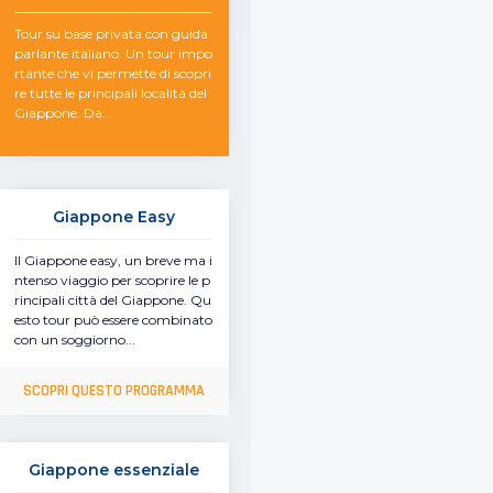
Tour su base privata con guida
parlante italiano. Un tour impo
rtante che vi permette di scopri
re tutte le principali località del
Giappone. Da...
Giappone Easy
Il Giappone easy, un breve ma i
ntenso viaggio per scoprire le p
rincipali città del Giappone. Qu
esto tour può essere combinato
con un soggiorno...
SCOPRI QUESTO PROGRAMMA
Giappone essenziale