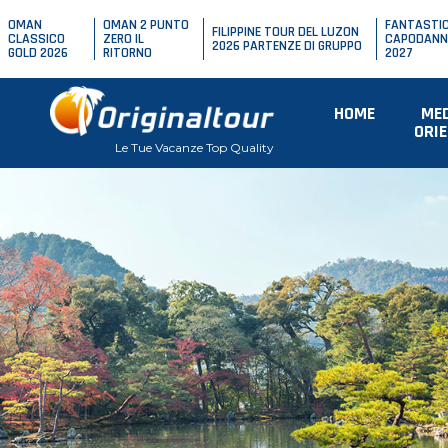
OMAN
OMAN 2 PUNTO
FANTASTI
FILIPPINE TOUR DEL LUZON
CLASSICO
ZERO IL
CAPODANN
2026 PARTENZE DI GRUPPO
GOLD 2026
RITORNO
2027
HOME
ME
ORI
Le Tue Vacanze Top Quality