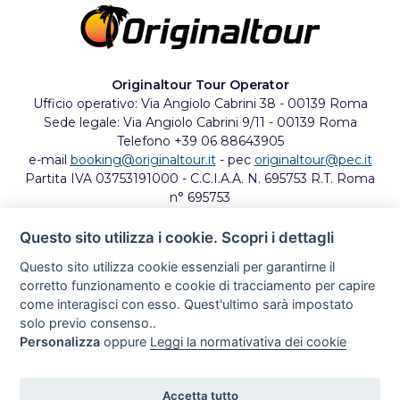
Originaltour Tour Operator
Ufficio operativo: Via Angiolo Cabrini 38 - 00139 Roma
Sede legale: Via Angiolo Cabrini 9/11 - 00139 Roma
Telefono +39 06 88643905
e-mail
booking@originaltour.it
- pec
originaltour@pec.it
Partita IVA 03753191000 - C.C.I.A.A. N. 695753 R.T. Roma
n° 695753
Codice univoco Agenzia Entrate 1QWZUS1
Originaltour aderisce al Fondo di Garanzia di Garanzia
Questo sito utilizza i cookie. Scopri i dettagli
Viaggi S.r.l. ai sensi del D.Lgs. 7 marzo 2005, n. 82, a
Questo sito utilizza cookie essenziali per garantirne il
copertura dei rischi previsti dall'art. 50, 2° comma, del D.
corretto funzionamento e cookie di tracciamento per capire
Lgs. 179/2011 (Codice del Turismo).
come interagisci con esso. Quest'ultimo sarà impostato
solo previo consenso..
Originaltour Ufficio in Oman
Personalizza
oppure
Leggi la normativativa dei cookie
email:
oman@originaltour.it
Seguici su
Accetta tutto