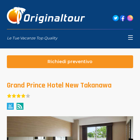
Le Tue Vacanze Top Quality
Richiedi preventivo
Grand Prince Hotel New Takanawa